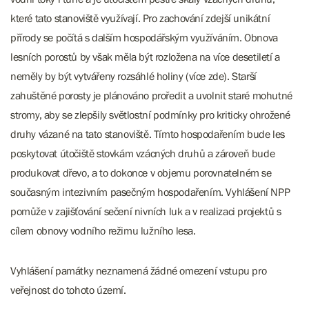
které tato stanoviště využívají. Pro zachování zdejší unikátní
přírody se počítá s dalším hospodářským využíváním. Obnova
lesních porostů by však měla být rozložena na více desetiletí a
neměly by být vytvářeny rozsáhlé holiny (více zde). Starší
zahuštěné porosty je plánováno proředit a uvolnit staré mohutné
stromy, aby se zlepšily světlostní podmínky pro kriticky ohrožené
druhy vázané na tato stanoviště. Tímto hospodařením bude les
poskytovat útočiště stovkám vzácných druhů a zároveň bude
produkovat dřevo, a to dokonce v objemu porovnatelném se
současným intezivním pasečným hospodařením. Vyhlášení NPP
pomůže v zajišťování sečení nivních luk a v realizaci projektů s
cílem obnovy vodního režimu lužního lesa.
Vyhlášení památky neznamená žádné omezení vstupu pro
veřejnost do tohoto území.