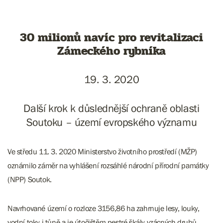
30 milionů navíc pro revitalizaci
Zámeckého rybníka
19. 3. 2020
Další krok k důslednější ochraně oblasti
Soutoku – území evropského významu
Ve středu 11. 3. 2020 Ministerstvo životního prostředí (MŽP)
oznámilo záměr na vyhlášení rozsáhlé národní přírodní památky
(NPP) Soutok.
Navrhované území o rozloze 3156,86 ha zahrnuje lesy, louky,
vodní toky i tůně a je útočištěm pestré škály vzácných druhů,