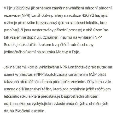
V říjnu 2019 byl již oznámen záměr na vyhlášení národní přírodní
rezervace (NPR) Lanžhotské pralesy na rozloze 430,72 ha, jejíž
režim je především bezzásahový (jedná se o lesní lokalitu, kde
probíhají, či jsou nastartovány přírodní procesy) a obě území se
tak vzájemně doplňují. Oznámení návrhu na vyhlášení NPP
Soutok je tak dalším krokem k zajištění nutné ochrany
jedinečného území na soutoku Moravy a Dyje.
Jak na území, kde je vyhlašována NPR Lanžhotské pralesy, tak na
území vyhlašované NPP Soutok začala oznámením MŽP platit
takzvaná předběžná ochrana před poškozováním. Díky tomu zde
ustane další intenzivní těžba, která zde probíhala ještě začátkem
letošního roku a která představuje bezprostřední ohrožení
existence zde se vyskytujících zvláště chráněných a ohrožených
druhů živočichů a rostlin.