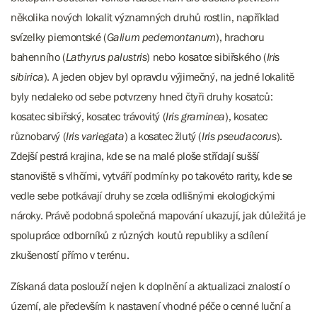
několika nových lokalit významných druhů rostlin, například
svízelky piemontské (
Galium pedemontanum
), hrachoru
bahenního (
Lathyrus palustris
) nebo kosatce sibiřského (
Iris
sibirica
). A jeden objev byl opravdu výjimečný, na jedné lokalitě
byly nedaleko od sebe potvrzeny hned čtyři druhy kosatců:
kosatec sibiřský, kosatec trávovitý (
Iris graminea
), kosatec
různobarvý (
Iris variegata
) a kosatec žlutý (
Iris pseudacorus
).
Zdejší pestrá krajina, kde se na malé ploše střídají sušší
stanoviště s vlhčími, vytváří podmínky po takovéto rarity, kde se
vedle sebe potkávají druhy se zcela odlišnými ekologickými
nároky. Právě podobná společná mapování ukazují, jak důležitá je
spolupráce odborníků z různých koutů republiky a sdílení
zkušeností přímo v terénu.
Získaná data poslouží nejen k doplnění a aktualizaci znalostí o
území, ale především k nastavení vhodné péče o cenné luční a