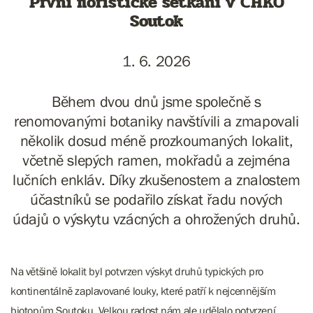
První floristické setkání v CHKO
Soutok
1. 6. 2026
Během dvou dnů jsme společně s
renomovanými botaniky navštívili a zmapovali
několik dosud méně prozkoumaných lokalit,
včetně slepých ramen, mokřadů a zejména
lučních enkláv. Díky zkušenostem a znalostem
účastníků se podařilo získat řadu nových
údajů o výskytu vzácných a ohrožených druhů.
Na většině lokalit byl potvrzen výskyt druhů typických pro
kontinentálně zaplavované louky, které patří k nejcennějším
biotopům Soutoku. Velkou radost nám ale udělalo potvrzení