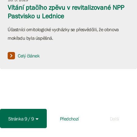
Vítání ptačího zpěvu v revitalizované NPP
Pastvisko u Lednice
Účastníci ornitologické vycházky se přesvědčili, že obnova
mokřadu byla úspěšná.
Celý článek
Stránka 9 / 9
Předchozí
Další