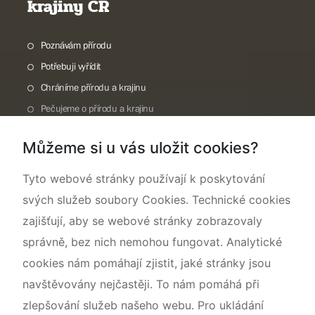
krajiny ČR
Poznávám přírodu
Potřebuji vyřídit
Chráníme přírodu a krajinu
Pečujeme o přírodu a krajinu
Dokumentujeme přírodu
Můžeme si u vás uložit cookies?
O nás
Tyto webové stránky používají k poskytování
svých služeb soubory Cookies. Technické cookies
zajišťují, aby se webové stránky zobrazovaly
správně, bez nich nemohou fungovat. Analytické
cookies nám pomáhají zjistit, jaké stránky jsou
navštěvovány nejčastěji. To nám pomáhá při
zlepšování služeb našeho webu. Pro ukládání