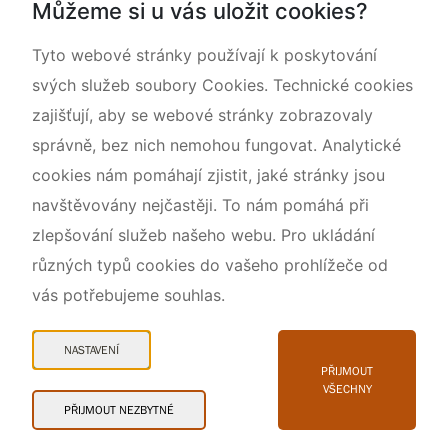
Můžeme si u vás uložit cookies?
O nás
Tyto webové stránky používají k poskytování
svých služeb soubory Cookies. Technické cookies
zajišťují, aby se webové stránky zobrazovaly
správně, bez nich nemohou fungovat. Analytické
cookies nám pomáhají zjistit, jaké stránky jsou
navštěvovány nejčastěji. To nám pomáhá při
zlepšování služeb našeho webu. Pro ukládání
různých typů cookies do vašeho prohlížeče od
vás potřebujeme souhlas.
Mapa webu
Prohlášení o přístupnosti
NASTAVENÍ
Cookies
PŘIJMOUT
VŠECHNY
Snadné čtení
PŘIJMOUT NEZBYTNÉ
© 2026 AOPK ČR