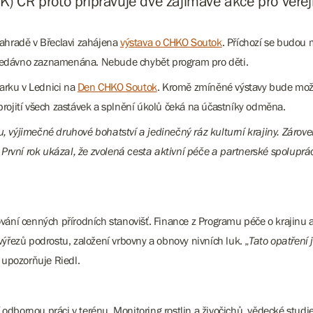
K) ČR proto připravuje dvě zajímavé akce pro veřej
ahradě v Břeclavi zahájena
výstava o CHKO Soutok
. Příchozí se budou 
í nedávno zaznamenána. Nebude chybět program pro děti.
arku v Lednici na
Den CHKO Soutok
. Kromě zmíněné výstavy bude možno
 projití všech zastávek a splnění úkolů čeká na účastníky odměna.
ýjimečné druhové bohatství a jedinečný ráz kulturní krajiny. Zároveň
První rok ukázal, že zvolená cesta aktivní péče a partnerské spoluprác
ání cenných přírodních stanovišť. Finance z Programu péče o krajinu
 výřezů podrostu, založení vrbovny a obnovy nivních luk. „
Tato opatření
“ upozorňuje Riedl.
 odbornou práci v terénu. Monitoring rostlin a živočichů, vědecké studi