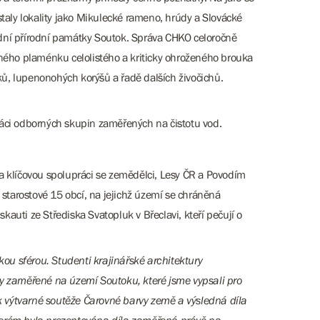
staly lokality jako Mikulecké rameno, hrúdy a Slovácké
odní přírodní památky Soutok. Správa CHKO celoročně
cného plaménku celolistého a kriticky ohroženého brouka
íků, lupenonohých korýšů a řadě dalších živočichů.
ráci odborných skupin zaměřených na čistotu vod.
 klíčovou spolupráci se zemědělci, Lesy ČR a Povodím
 starostové 15 obcí, na jejichž území se chráněná
kauti ze Střediska Svatopluk v Břeclavi, kteří pečují o
ou sférou. Studenti krajinářské architektury
y zaměřené na území Soutoku, které jsme vypsali pro
ík výtvarné soutěže Čarovné barvy země a výsledná díla