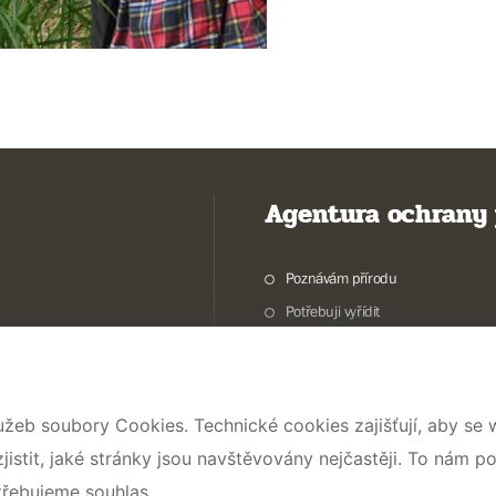
Agentura ochrany 
Poznávám přírodu
Potřebuji vyřídit
Chráníme přírodu a krajinu
Pečujeme o přírodu a krajinu
Dokumentujeme přírodu
užeb soubory Cookies. Technické cookies zajišťují, aby se
O nás
stit, jaké stránky jsou navštěvovány nejčastěji. To nám p
třebujeme souhlas.