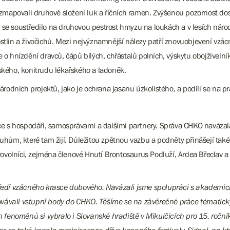
í zmapovali druhové složení luk a říčních ramen. Zvýšenou pozornost do
 se soustředilo na druhovou pestrost hmyzu na loukách a v lesích nár
ostlin a živočichů. Mezi nejvýznamnější nálezy patří znovuobjevení vzá
e o hnízdění dravců, čápů bílých, chřástalů polních, výskytu obojživeln
biřského, konitrudu lékařského a ladoněk.
odních projektů, jako je ochrana jasanu úzkolistého, a podílí se na p
 s hospodáři, samosprávami a dalšími partnery. Správa CHKO navázala
ruhům, které tam žijí. Důležitou zpětnou vazbu a podněty přinášejí také
rovolníci, zejména členové Hnutí Brontosaurus Podluží, Ardea Břeclav a s
tředí vzácného krasce dubového. Navázali jsme spolupráci s akademick
ovávali vstupní body do CHKO. Těšíme se na závěrečné práce tématick
ch fenoménů si vybralo i Slovanské hradiště v Mikulčicích pro 15. ročn