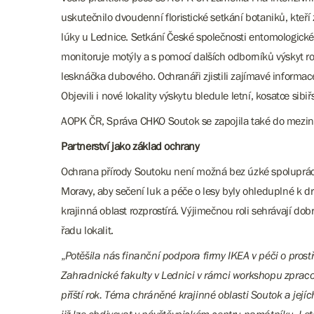
uskutečnilo dvoudenní floristické setkání botaniků, kteř
lúky u Lednice. Setkání České společnosti entomologické
monitoruje motýly a s pomocí dalších odborníků výskyt r
lesknáčka dubového. Ochranáři zjistili zajímavé informac
Objevili i nové lokality výskytu bledule letní, kosatce si
AOPK ČR, Správa CHKO Soutok se zapojila také do mezinár
Partnerství jako základ ochrany
Ochrana přírody Soutoku není možná bez úzké spolupráce
Moravy, aby sečení luk a péče o lesy byly ohleduplné k d
krajinná oblast rozprostírá. Výjimečnou roli sehrávají dob
řadu lokalit.
„
Potěšila nás finanční podpora firmy IKEA v péči o pros
Zahradnické fakulty v Lednici v rámci workshopu zprac
příští rok. Téma chráněné krajinné oblasti Soutok a její