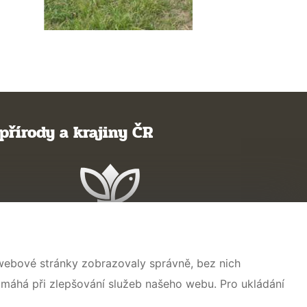
přírody a krajiny ČR
 webové stránky zobrazovaly správně, bez nich
omáhá při zlepšování služeb našeho webu. Pro ukládání