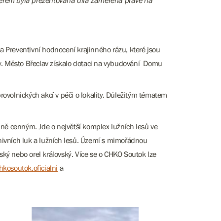
kterém byla prezentována díla zaměřená právě na
 a Preventivní hodnocení krajinného rázu, které jsou
y. Město Břeclav získalo dotaci na vybudování Domu
volnických akcí v péči o lokality. Důležitým tématem
ně cenným. Jde o největší komplex lužních lesů ve
 nivních luk a lužních lesů. Území s mimořádnou
ký nebo orel královský. Více se o CHKO Soutok lze
kosoutok.oficialni
a