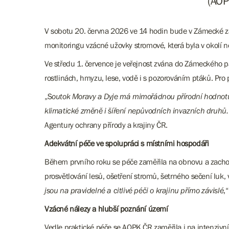
(AOP
V sobotu 20. června 2026 ve 14 hodin bude v Zámecké z
monitoringu vzácné užovky stromové, která byla v okol
Ve středu 1. července je veřejnost zvána do Zámeckého p
rostlinách, hmyzu, lese, vodě i s pozorováním ptáků. Pro
„S
outok Moravy a Dyje má mimořádnou přírodní hodnotu, v
klimatické změně i šíření nepůvodních invazních druhů. 
Agentury ochrany přírody a krajiny ČR.
Adekvátní péče ve spolupráci s místními hospodáři
Během prvního roku se péče zaměřila na obnovu a zachov
prosvětlování lesů, ošetření stromů, šetrného sečení luk,
jsou na pravidelné a citlivé péči o krajinu přímo závislé
,
Vzácné nálezy a hlubší poznání území
Vedle praktické péče se AOPK ČR zaměřila i na intenzivní