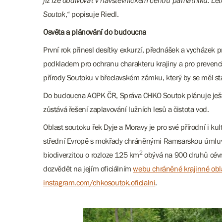
již lze obdivovat v návštěvnickém centru památníku. Le
Soutok
,“ popisuje Riedl.
Osvěta a plánování do budoucna
První rok přinesl desítky exkurzí, přednášek a vycházek p
podkladem pro ochranu charakteru krajiny a pro prevenc
přírody Soutoku v břeclavském zámku, který by se měl st
Do budoucna AOPK ČR, Správa CHKO Soutok plánuje ještě v
zůstává řešení zaplavování lužních lesů a čistota vod.
Oblast soutoku řek Dyje a Moravy je pro své přírodní i 
střední Evropě s mokřady chráněnými Ramsarskou úmluvou.
2
biodiverzitou o rozloze 125 km
obývá na 900 druhů cévna
dozvědět na jejím oficiálním
webu chráněné krajinné obl
instagram.com/chkosoutok.oficialni
.