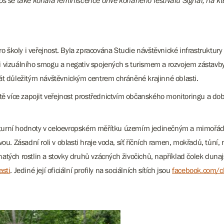
tos se také konala reminiscence dříve konaného festivalu Signal, na 
ro školy i veřejnost. Byla zpracována Studie návštěvnické infrastruktury
i vizuálního smogu a negativ spojených s turismem a rozvojem zástavb
át důležitým návštěvnickým centrem chráněné krajinné oblasti.
íce zapojit veřejnost prostřednictvím občanského monitoringu a dobro
kulturní hodnoty v celoevropském měřítku územím jedinečným a mimořád
 Zásadní roli v oblasti hraje voda, síť říčních ramen, mokřadů, tůní,
tých rostlin a stovky druhů vzácných živočichů, například čolek dunajs
asti
. Jediné její oficiální profily na sociálních sítích jsou
facebook.com/ch