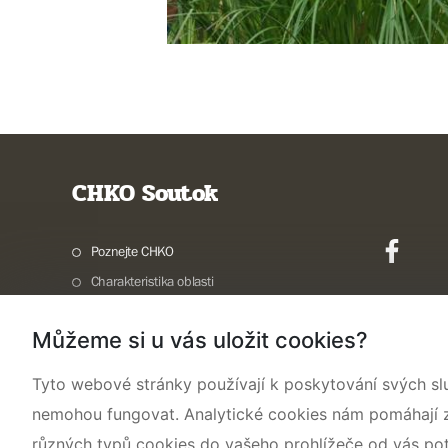
CHKO Soutok
Poznejte CHKO
Charakteristika oblasti
Ochrana přírody
Můžeme si u vás uložit cookies?
Potřebuji vyřídit
Aktuality a akce
Tyto webové stránky používají k poskytování svých sl
Kontakty
nemohou fungovat. Analytické cookies nám pomáhají zji
Dokumenty a časté dotazy
různých typů cookies do vašeho prohlížeče od vás po