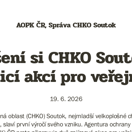
AOPK ČR, Správa CHKO Soutok
šení si CHKO Sou
icí akcí pro veře
19. 6. 2026
ná oblast (CHKO) Soutok, nejmladší velkoplošné 
 slaví první výročí svého vzniku. Agentura ochrany 