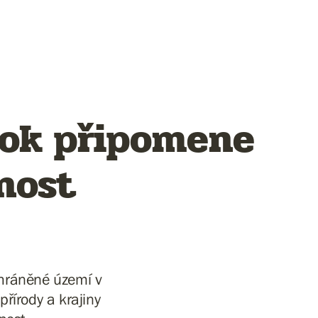
tok připomene
jnost
chráněné území v
přírody a krajiny