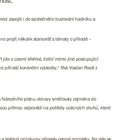
nost.
moci zapojit i do společného budování hadníku a
 projít několik stanovišť s tématy o přírodě –
 jde o území křehké, čelící mimo jiné postupující
e přináší konkrétní výsledky
,“ říká Vladan Riedl z
 a Národního plánu obnovy směřovaly zejména do
 jsou přímou odpovědí na potřeby vzácných druhů, které
e a terénní průzkumy přinesly cenné poznatky. Na jaře se