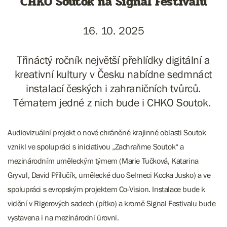
CHKO Soutok na Signal Festivalu
16. 10. 2025
Třináctý ročník největší přehlídky digitální a
kreativní kultury v Česku nabídne sedmnáct
instalací českých i zahraničních tvůrců.
Tématem jedné z nich bude i CHKO Soutok.
Audiovizuální projekt o nové chráněné krajinné oblasti Soutok
vznikl ve spolupráci s iniciativou „Zachraňme Soutok“ a
mezinárodním uměleckým týmem (Marie Tučková, Katarina
Gryvul, David Přílučík, umělecké duo Selmeci Kocka Jusko) a ve
spolupráci s evropským projektem Co-Vision. Instalace bude k
vidění v Rigerových sadech (pítko) a kromě Signal Festivalu bude
vystavena i na mezinárodní úrovni.